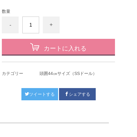
数量
-
+
カートに入れる
カテゴリー
頭囲44㎝サイズ（SSドール）
ツイートする
シェアする